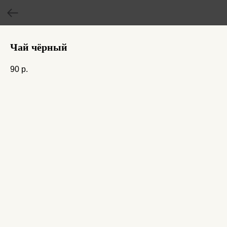
Чай чёрный
90
р.